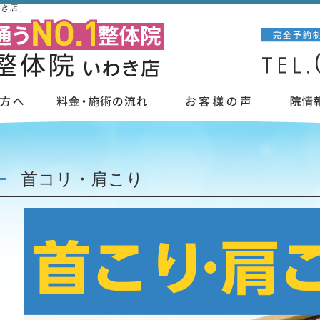
わき店」
首コリ・肩こり