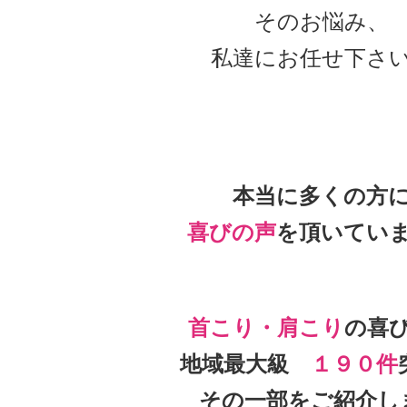
そのお悩み、
私達にお任せ下さ
本当に多くの方
喜びの声
を頂いて
い
首こり・肩こり
の喜
地域最大級
１９０件
その一部をご紹介し