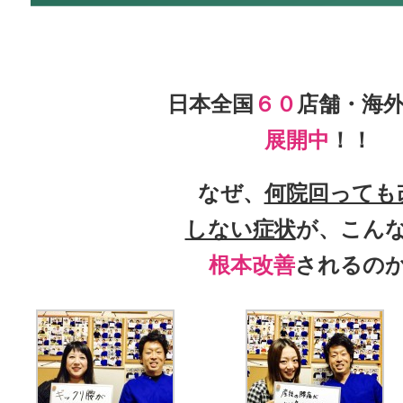
日本全国
６０
店舗・海
展開中
！！
なぜ、
何院回っても
しない症状
が、こん
根本改善
されるの