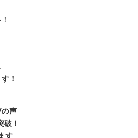
い！
に
ます！
びの声
突破！
ます