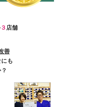
外
３
店舗
改善
なにも
か？