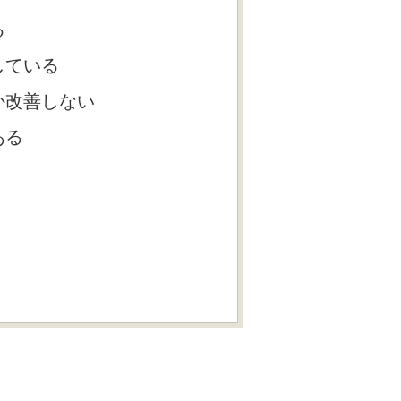
る
している
か改善しない
ある