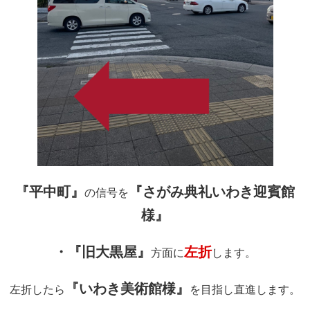
『平中町』
『さがみ典礼いわき迎賓館
の信号を
様』
・『旧大黒屋』
左折
方面に
します。
『いわき美術館様』
左折したら
を目指し直進します。