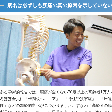
病名は必ずしも腰痛の真の原因を示していな
ある学術的報告では、腰痛が全くない70歳以上の高齢者1万人
ろほぼ全員に「椎間板ヘルニア」、「脊柱管狭窄症」、「圧迫
性」などの加齢的変化が見つかりました。すなわち高齢者の場