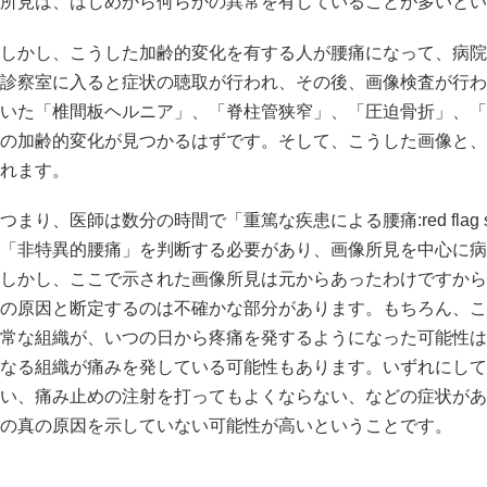
所見は、はじめから何らかの異常を有していることが多いとい
しかし、こうした加齢的変化を有する人が腰痛になって、病院
診察室に入ると症状の聴取が行われ、その後、画像検査が行わ
いた「椎間板ヘルニア」、「脊柱管狭窄」、「圧迫骨折」、「
の加齢的変化が見つかるはずです。そして、こうした画像と、
れます。
つまり、医師は数分の時間で「重篤な疾患による腰痛:red flag
「非特異的腰痛」を判断する必要があり、画像所見を中心に病
しかし、ここで示された画像所見は元からあったわけですから
の原因と断定するのは不確かな部分があります。もちろん、こ
常な組織が、いつの日から疼痛を発するようになった可能性は
なる組織が痛みを発している可能性もあります。いずれにして
い、痛み止めの注射を打ってもよくならない、などの症状があ
の真の原因を示していない可能性が高いということです。