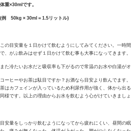
体重×30mlです。
(例 50kg × 30ml = 1.5リットル)
この目安量を１日かけて飲むようにしてみてください。一時間
で、がぶ飲みはせず１日かけて飲む事も大事になってきます。
また冷たいお水だと吸収率も下がるので常温のお水や白湯がオ
コーヒーやお茶は駄目ですか？お酒なら目安より飲んでます。
茶はカフェインが入っているため利尿作用が強く、体から出る
同様です。以上の理由からお水を飲むよう心がけていきましょ
目安量をしっかり飲むようになってから疲れにくい、昼間の眠
た、痛みが無くなった、体温が上がった、脚がつらなくなった